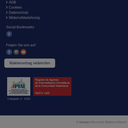
AGB
Cookies
Datenschutz
Widerrufsbelehrung
Social Bookmarks:
Folgen Sie uns auf:
Maklervertrag widerrufen
Colegiado n°. A161
©
immo
professional
Maklersoftware