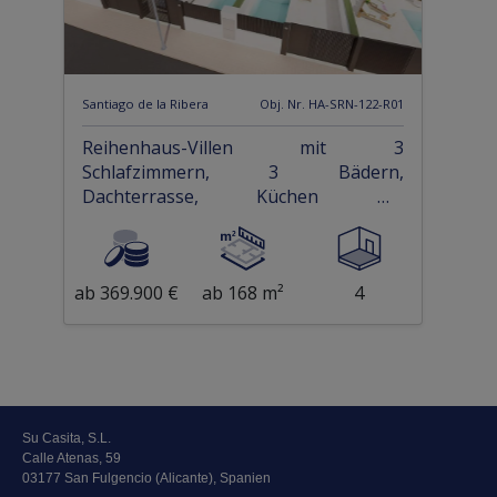
Santiago de la Ribera
Obj. Nr. HA-SRN-122-R01
Reihenhaus-Villen mit 3
Schlafzimmern, 3 Bädern,
Dachterrasse, Küchen mit
Elektrogeräten, Privatpool und Kfz-
Stellplatz nur 1,3 km vom Strand
ab 369.900 €
ab 168 m²
4
Su Casita, S.L.
Calle Atenas, 59
03177 San Fulgencio (Alicante), Spanien