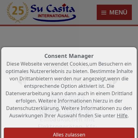
MENÜ
Consent Manager
Diese Webseite verwendet Cookies,um Besuchern ein
Objekt 85 von 224
optimales Nutzererlebnis zu bieten. Bestimmte Inhalte
von Drittanbietern werden nur angezeigt,wenn die
Zurück zur Übersicht
entsprechende Option aktiviert ist. Die
Datenverarbeitung kann dann auch in einem Drittland
Villen mit 4
erfolgen. Weitere Informationen hierzu in der
Schlafzimmern, 3
Datenschutzerklärung. Weitere Informationen zu den
Bädern, Gäste-WC,
Auswirkungen Ihrer Auswahl finden Sie unter
Hilfe
.
Einbauküchen mit
Elektrogeräten, Kfz-
Stellplatz und