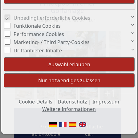
Privatpool in einer
Golfanlage
Unbedingt erforderliche Cookies
Objekt-Nr.: HA-ENN-201-E01
Funktionale Cookies
Performance Cookies
Marketing- / Third Party-Cookies
Drittanbieter-Inhalte
+1
Cookie-Details
|
Datenschutz
|
Impressum
Weitere Informationen
Preis:
Wohnfläche
ab 649.000 €
ca.: