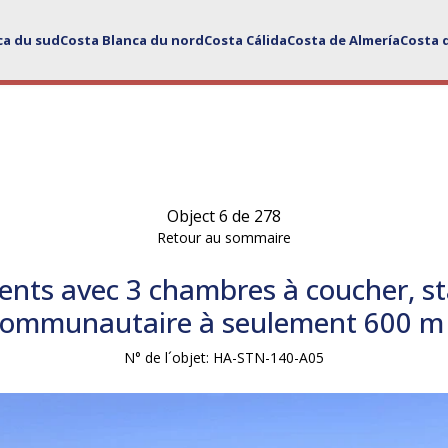
ca du sud
Costa Blanca du nord
Costa Cálida
Costa de Almería
Costa 
Object 6 de 278
Retour au sommaire
nts avec 3 chambres à coucher, s
 communautaire à seulement 600 m 
N° de l´objet: HA-STN-140-A05