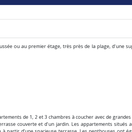
ssée ou au premier étage, très près de la plage, d'une sup
rtements de 1, 2 et 3 chambres à coucher avec de grandes 
errasse couverte et d'un jardin. Les appartements situés 
n à partir d’une spacieuse terrasse. Les penthouses ont é