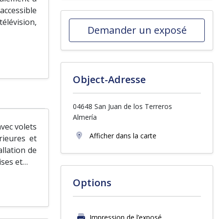
accessible
élévision,
Demander un exposé
Object-Adresse
04648 San Juan de los Terreros
Almería
vec volets
Afficher dans la carte
rieures et
llation de
ises et
…
Options
Impression de l’exposé