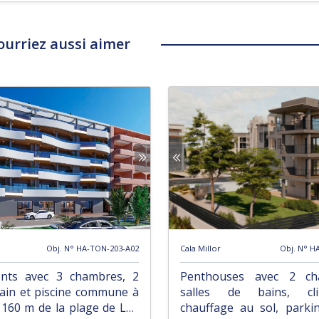
ourriez aussi aimer
Obj. N° HA-TON-203-A02
Cala Millor
Obj. N° H
nts avec 3 chambres, 2
Penthouses avec 2 ch
bain et piscine commune à
salles de bains, clim
160 m de la plage de Los
chauffage au sol, parki