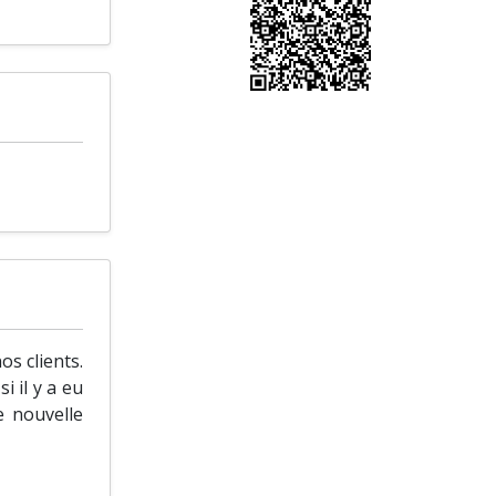
s clients.
i il y a eu
e nouvelle