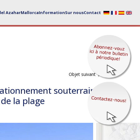
del Azahar
Mallorca
Information
Sur nous
Contact
Objet suivant
tationnement souterrain
de la plage