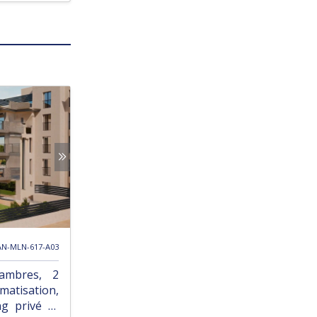
AN-MLN-617-A03
ambres, 2
atisation,
ng privé et