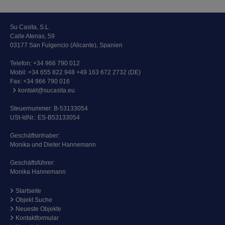
Su Casita, S.L.
Calle Atenas, 59
03177 San Fulgencio (Alicante), Spanien
Telefon:
+34 966 790 012
Mobil:
+34 655 822 948 +49 163 672 2732 (DE)
Fax: +34 966 790 016
kontakt@sucasita.eu
Steuernummer: B-53133054
USt-IdNr.: ES-B53133054
Geschäftsinhaber:
Monika und Dieter Hannemann
Geschäftsführer:
Monika Hannemann
Startseite
Objekt Suche
Neueste Objekte
Kontaktformular