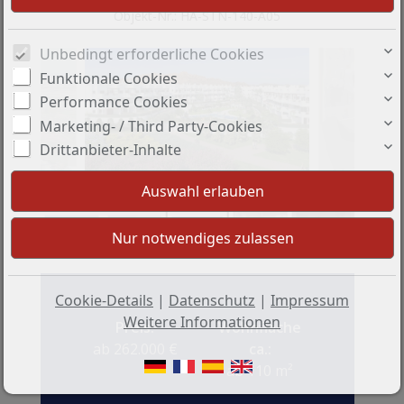
Objekt-Nr.: HA-STN-140-A05
Unbedingt erforderliche Cookies
Funktionale Cookies
Performance Cookies
Marketing- / Third Party-Cookies
Drittanbieter-Inhalte
+7
Cookie-Details
|
Datenschutz
|
Impressum
Weitere Informationen
Preis:
Wohnfläche
ab 262.000 €
ca.:
ab 110 m²