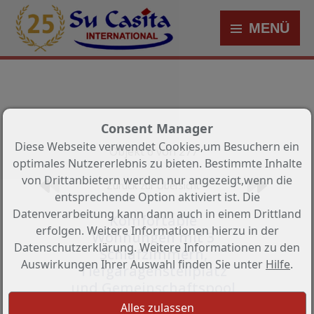
MENÜ
Consent Manager
Diese Webseite verwendet Cookies,um Besuchern ein
Objekt 6 von 277
optimales Nutzererlebnis zu bieten. Bestimmte Inhalte
von Drittanbietern werden nur angezeigt,wenn die
Zurück zur Übersicht
entsprechende Option aktiviert ist. Die
Datenverarbeitung kann dann auch in einem Drittland
Komfortable
erfolgen. Weitere Informationen hierzu in der
Wohnungen mit 3
Datenschutzerklärung. Weitere Informationen zu den
Schlafzimmern,
Auswirkungen Ihrer Auswahl finden Sie unter
Hilfe
.
Tiefgaragenstellplatz
und Gemeinschaftspool
nur 600 m vom Strand